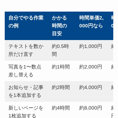
自分でやる作業
かかる
時間単価2,
時
の例
時間の
000円なら
0
目安
テキストを数か
約0.5時
約1,000円
約1
所だけ直す
間
写真を1〜数点
約1時間
約2,000円
約3
差し替える
お知らせ・記事
約2時間
約4,000円
約6
を1本追加する
新しいページを
約4時間
約8,000円
約1
1枚追加する
円