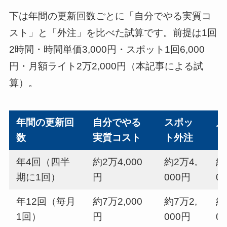
下は年間の更新回数ごとに「自分でやる実質コ
スト」と「外注」を比べた試算です。前提は1回
2時間・時間単価3,000円・スポット1回6,000
円・月額ライト2万2,000円（本記事による試
算）。
年間の更新回
自分でやる
スポッ
月
数
実質コスト
ト外注
（
年4回（四半
約2万4,000
約2万4,
約
期に1回）
円
000円
0
年12回（毎月
約7万2,000
約7万2,
約
1回）
円
000円
0