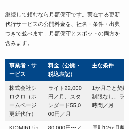
継続して頼むなら月額保守です。実在する更新
代行サービスの公開料金を、社名・条件・出典
つきで並べます。月額保守とスポットの両方を
含みます。
事業者・サ
料金（公開・
主な条件
ービス
税込表記）
株式会社シ
ライト22,000
1か月ごと契約
ロクロ（ホ
円／月、スタ
制限なし、ライ
ームページ
ンダード55,0
時間／月
更新代行）
00円／月
KIOMIRU in
80,000円〜／
原則12か月契