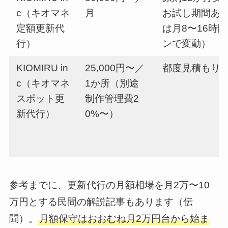
c（キオマネ
月
お試し期間あ
定額更新代
は月8〜16時
行）
ンで変動）
KIOMIRU in
25,000円〜／
都度見積もり
c（キオマネ
1か所（別途
スポット更
制作管理費2
新代行）
0%〜）
参考までに、更新代行の月額相場を月2万〜10
万円とする民間の解説記事もあります（伝
聞）。
月額保守はおおむね月2万円台から始ま