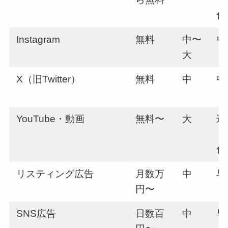
化
Instagram
無料
中〜
中
大
X（旧Twitter）
無料
中
中
YouTube・動画
無料〜
大
遅
（
化
リスティング広告
月数万
中
早
円〜
SNS広告
日数百
中
早