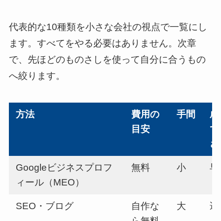
代表的な10種類を小さな会社の視点で一覧にし
ます。すべてをやる必要はありません。次章
で、先ほどのものさしを使って自分に合うもの
へ絞ります。
方法
費用の
手間
成
目安
で
さ
Googleビジネスプロフ
無料
小
早
ィール（MEO）
SEO・ブログ
自作な
大
遅
ら無料
（