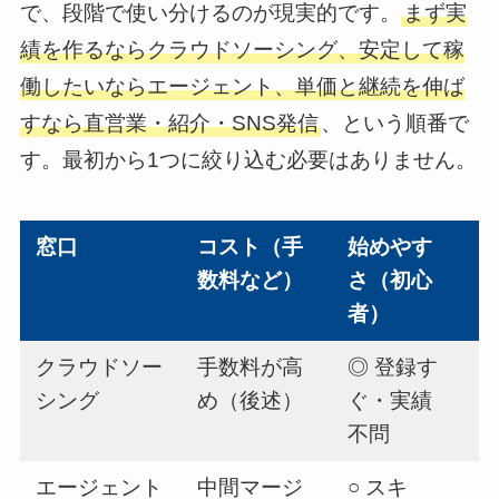
で、段階で使い分けるのが現実的です。
まず実
績を作るならクラウドソーシング、安定して稼
働したいならエージェント、単価と継続を伸ば
すなら直営業・紹介・SNS発信
、という順番で
す。最初から1つに絞り込む必要はありません。
窓口
コスト（手
始めやす
数料など）
さ（初心
者）
クラウドソー
手数料が高
◎ 登録す
シング
め（後述）
ぐ・実績
不問
エージェント
中間マージ
○ スキ