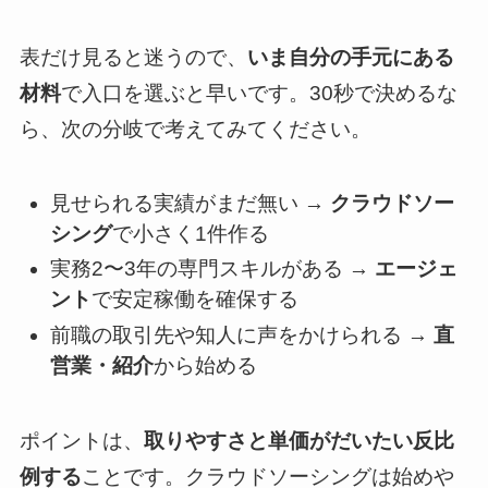
表だけ見ると迷うので、
いま自分の手元にある
材料
で入口を選ぶと早いです。30秒で決めるな
ら、次の分岐で考えてみてください。
見せられる実績がまだ無い →
クラウドソー
シング
で小さく1件作る
実務2〜3年の専門スキルがある →
エージェ
ント
で安定稼働を確保する
前職の取引先や知人に声をかけられる →
直
営業・紹介
から始める
ポイントは、
取りやすさと単価がだいたい反比
例する
ことです。クラウドソーシングは始めや