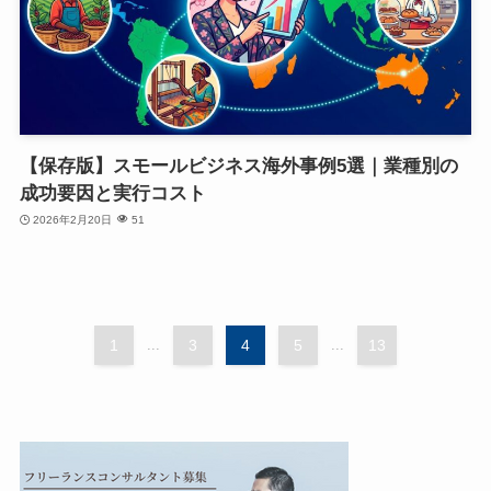
【保存版】スモールビジネス海外事例5選｜業種別の
成功要因と実行コスト
2026年2月20日
51
1
...
3
4
5
...
13