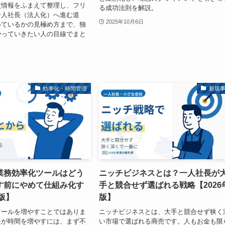
次情報をふまえて整理し、フリ
る成功法則を解説。
一人社長（法人化）へ進む道
2025年10月6日
いているかの見極め方まで、独
やっていきたい人の目線でまと
効率化・時間管理
新規
業務効率化ツールはどう
ニッチビジネスとは？一人社長が
す前にやめて仕組み化す
手と競合せず選ばれる戦略【2026
年版】
版】
ツールを増やすことではありま
ニッチビジネスとは、大手と競合せず狭く
長が時間を増やすには、まず不
い市場で選ばれる商売です。人もお金も限