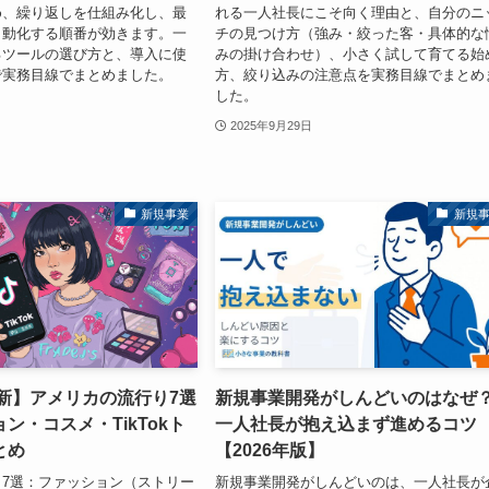
め、繰り返しを仕組み化し、最
れる一人社長にこそ向く理由と、自分のニ
自動化する順番が効きます。一
チの見つけ方（強み・絞った客・具体的な
るツールの選び方と、導入に使
みの掛け合わせ）、小さく試して育てる始
で実務目線でまとめました。
方、絞り込みの注意点を実務目線でまとめ
した。
2025年9月29日
新規事業
新規
最新】アメリカの流行り7選
新規事業開発がしんどいのはなぜ
ン・コスメ・TikTokト
一人社長が抱え込まず進めるコツ
とめ
【2026年版】
7選：ファッション（ストリー
新規事業開発がしんどいのは、一人社長が