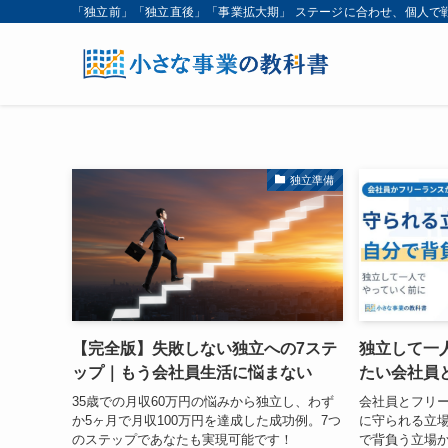
「独立前」「独立直後」「事業拡大期」 ステージに合わせ、個人で
独立準備
【完全版】失敗しない独立への7ステ
独立して一
ップ｜もう会社員生活に悩まない
たい会社員
35歳での月収60万円の悩みから独立し、わず
会社員とフリ
か5ヶ月で月収100万円を達成した成功例。7つ
に守られる立
のステップであなたも実現可能です！
で背負う立場