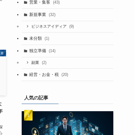
営業・集客
(43)
新規事業
(32)
(9)
ビジネスアイディア
未分類
(1)
独立準備
(14)
事業
(2)
副業
経営・お金・税
(20)
人気の記事
大
年
深
ら