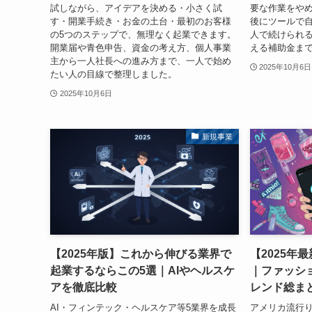
試しながら、アイデアを決める・小さく試
要な作業をや
す・開業手続き・お金の土台・最初のお客様
後にツールで
の5つのステップで、無理なく起業できます。
人で続けられ
開業届や青色申告、資金の考え方、個人事業
える補助金ま
主から一人社長への進み方まで、一人で始め
2025年10月6日
たい人の目線で整理しました。
2025年10月6日
新規事業
【2025年版】これから伸びる業界で
【2025年
起業するならこの5選｜AIやヘルスケ
｜ファッショ
アを徹底比較
レンド総ま
AI・フィンテック・ヘルスケア等5業界を成長
アメリカ流行り