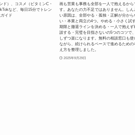
ンド）、コスメ（ビタミンC・
画も営業も事務も全部を一人で抱えるから
kTokなど、毎日15分でトレン
す。あなたの力不足ではありません。しん
践ガイド
い原因は、全部やる・孤独・正解が分から
い・本業と両立の4つ。やめる・小さく試
期限と撤退ラインを決める・一人で抱えず
談する・完璧を目指さないの5つのコツで
しずつ楽になります。無料の相談窓口も使
ながら、続けられるペースで進めるための
え方を整理しました。
2025年9月29日