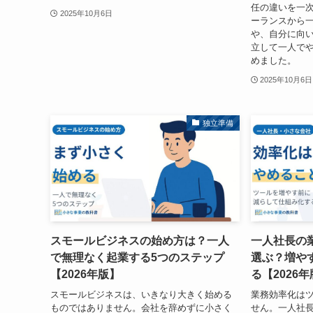
任の違いを一
2025年10月6日
ーランスから
や、自分に向
立して一人で
めました。
2025年10月6日
独立準備
スモールビジネスの始め方は？一人
一人社長の
で無理なく起業する5つのステップ
選ぶ？増や
【2026年版】
る【2026
スモールビジネスは、いきなり大きく始める
業務効率化は
ものではありません。会社を辞めずに小さく
せん。一人社