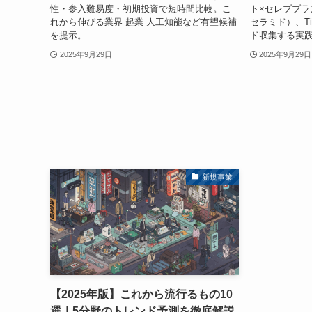
性・参入難易度・初期投資で短時間比較。こ
ト×セレブブラ
れから伸びる業界 起業 人工知能など有望候補
セラミド）、Ti
を提示。
ド収集する実
2025年9月29日
2025年9月29日
新規事業
【2025年版】これから流行るもの10
選｜5分野のトレンド予測を徹底解説