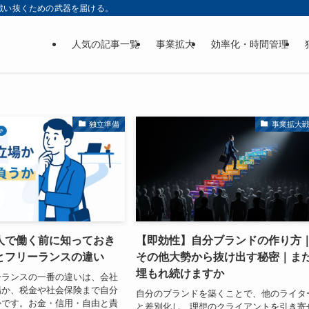
戦い抜くための武器を届ける。
人気の記事一覧
事業拡大
効率化・時間管理
独立準備
事業拡大
人で働く前に知っておき
【即効性】自分ブランドの作り方
とフリーランスの違い
その他大勢から抜け出す秘密｜ま
埋もれ続けますか
ーランスの一番の違いは、会社
場か、税金や社会保険まで自分
自分のブランドを築くことで、他のライタ
かです。お金・信用・自由と責
と差別化し、理想のクライアントを引き寄