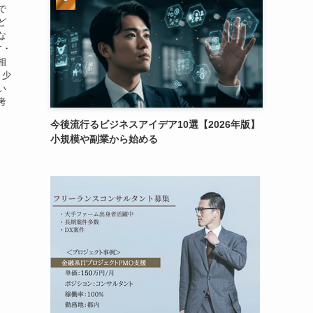
で
ど
な
す・
相
、少
い
考
今後流行るビジネスアイデア10選【2026年版】
小規模や副業から始める