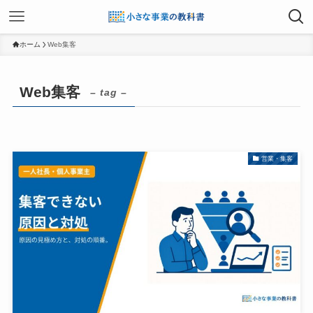
ホーム
Web集客
Web集客
– tag –
営業・集客